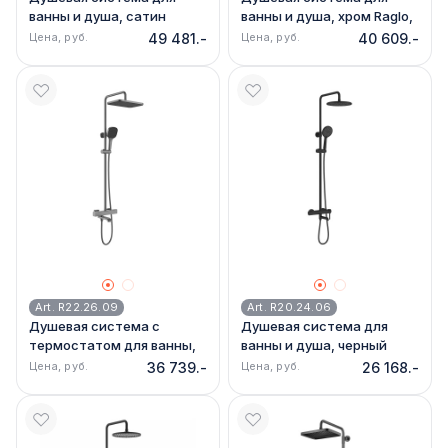
ванны и душа, сатин
ванны и душа, хром Raglo,
золотой Raglo R07.24.03
R51.24
Цена, руб.
49 481.-
Цена, руб.
40 609.-
Art. R22.26.09
Art. R20.24.06
Душевая система с
Душевая система для
термостатом для ванны,
ванны и душа, черный
графит Raglo, R22.26.09
Raglo, R20.24.06
Цена, руб.
36 739.-
Цена, руб.
26 168.-