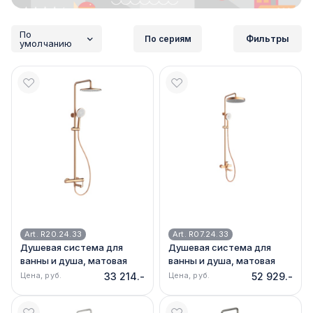
По
Фильтры
По сериям
умолчанию
Art. R20.24.33
Art. R07.24.33
Душевая система для
Душевая система для
ванны и душа, матовая
ванны и душа, матовая
медь Raglo R20.24.33
медь Raglo R07.24.33
Цена, руб.
33 214.-
Цена, руб.
52 929.-