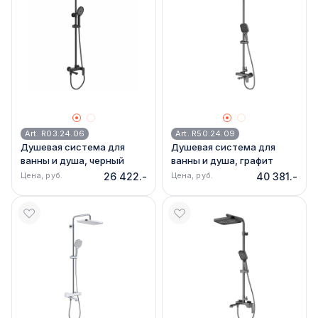
Art. R03.24.06
Art. R50.24.09
Душевая система для
Душевая система для
ванны и душа, черный
ванны и душа, графит
Raglo, R03.24.06
Raglo, R50.24.09
Цена, руб.
26 422.-
Цена, руб.
40 381.-