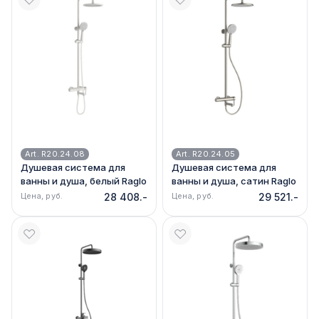
Art. R20.24.08
Art. R20.24.05
Душевая система для
Душевая система для
ванны и душа, белый Raglo
ванны и душа, сатин Raglo
R20.24.08
R20.24.05
Цена, руб.
28 408.-
Цена, руб.
29 521.-