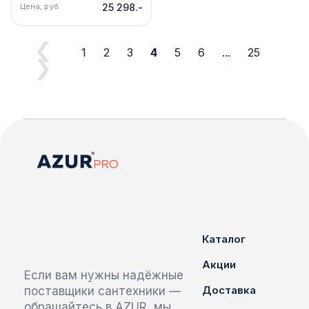
R20.24
Цена, руб.
25 298.-
1
2
3
4
5
6
...
25
Каталог
Акции
Если вам нужны надёжные
Доставка
поставщики сантехники —
обращайтесь в AZUR, мы