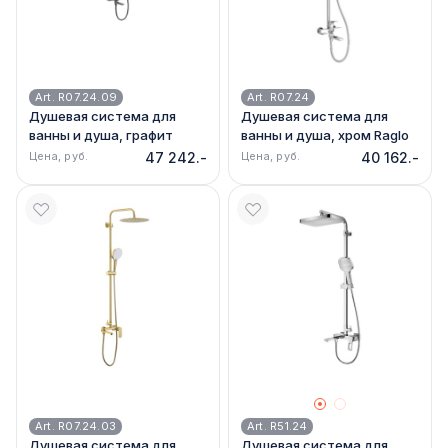
Art. R07.24.09
Art. R07.24
Душевая система для
Душевая система для
ванны и душа, графит
ванны и душа, хром Raglo
Raglo R07.24.09
R07.24
Цена, руб.
47 242.-
Цена, руб.
40 162.-
Art. R07.24.03
Art. R51.24
Душевая система для
Душевая система для