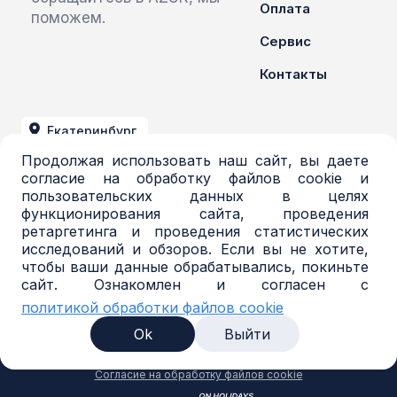
Оплата
поможем.
Сервис
Контакты
Екатеринбург
Продолжая использовать наш сайт, вы даете
+7 (343) 379-03-71
согласие на обработку файлов cookie и
пользовательских данных в целях
azur@azur-opt.ru
функционирования сайта, проведения
ретаргетинга и проведения статистических
исследований и обзоров. Если вы не хотите,
чтобы ваши данные обрабатывались, покиньте
© 2016-2026, Торговая система AZUR. Все
сайт. Ознакомлен и согласен с
права защищены.
политикой обработки файлов cookie
Политика в отношении обработки
персональных данных
Ok
Выйти
Согласие на обработку персональных данных
Политика обработки файлов cookie
Согласие на обработку файлов cookie