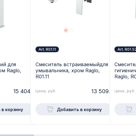
Art. R01.11
Art. R01.5
ий для
Смеситель встраиваемыйдля
Смесите
м Raglo,
умывальника, хром Raglo,
гигиени
R01.11
Raglo, R0
15 404.-
13 509.-
Цена, руб.
Цена, руб.
 в корзину
Добавить в корзину