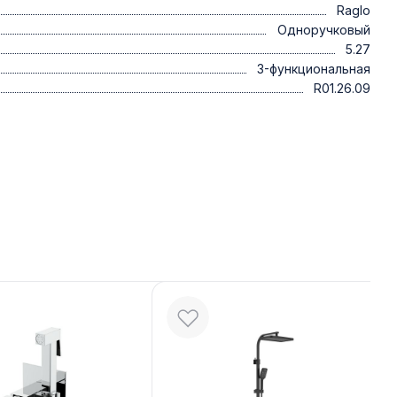
Raglo
Одноручковый
5.27
3-функциональная
R01.26.09