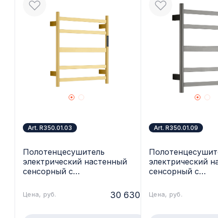
Art. R350.01.03
Art. R350.01.09
Полотенцесушитель
Полотенцесушит
электрический настенный
электрический н
сенсорный с
сенсорный с
терморегулятором, сатин
терморегуляторо
золотой Raglo R350.01.03
Raglo R350.01.09
30 630.-
Цена, руб.
Цена, руб.