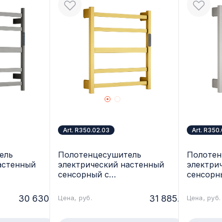
Art. R350.02.03
Art. R350
ель
Полотенцесушитель
Полотен
астенный
электрический настенный
электри
сенсорный с
сенсорн
м, графит
терморегулятором, сатин
терморе
золотой Raglo R350.02.03
Raglo R3
30 630.-
31 885.-
Цена, руб.
Цена, руб.