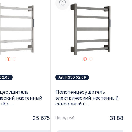
.02.05
Art. R350.02.09
цесушитель
Полотенцесушитель
ческий настенный
электрический настенный
ый с
сенсорный с
гулятором, сатин
терморегулятором, графит
50.02.05
Raglo R350.02.09
25 675.-
31 885.-
Цена, руб.