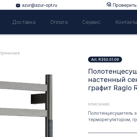
azur@azur-opt.ru
Проверить 
Доставка
Оплата
Сервис
Контакт
трические
Art. R350.01.09
Полотенцесуш
настенный се
графит Raglo R
ОПИСАНИЕ:
Полотенцесушитель э
терморегулятором, гра