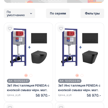
По
Фильтры
По сериям
умолчанию
Art. 100122237
Art. 100122236
3в1: Инсталляция PENEDA с
3в1: Инсталляция PENEDA с
кнопкой смыва чёрн. мат.
кнопкой смыва чёрн. мат.
+ унитаз GLAZER 9612004
+ унитаз FLOREX 9612002
Цена, руб.
56 970.-
Цена, руб.
56 970.-