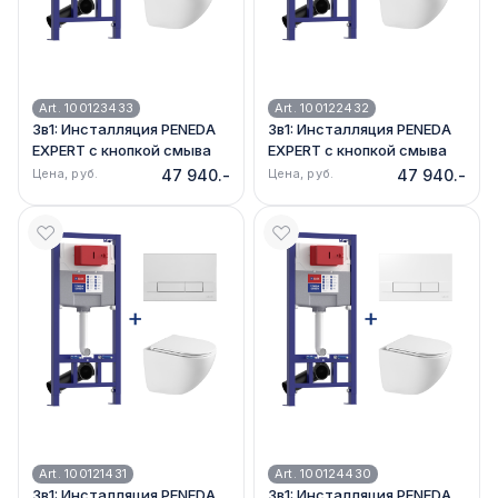
Art. 100123433
Art. 100122432
3в1: Инсталляция PENEDA
3в1: Инсталляция PENEDA
EXPERT с кнопкой смыва
EXPERT с кнопкой смыва
хром мат. + унитаз
чёрн. мат. + унитаз
Цена, руб.
47 940.-
Цена, руб.
47 940.-
GLAZER 9614003 бе
GLAZER 9614003 б
Art. 100121431
Art. 100124430
3в1: Инсталляция PENEDA
3в1: Инсталляция PENEDA