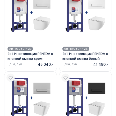
Art. 100801427
Art. 100804426
3в1: Инсталляция PENEDA с
3в1: Инсталляция PENEDA с
кнопкой смыва хром
кнопкой смыва белый
глянец + унитаз GLAZER
глянец + унитаз GLAZER
Цена, руб.
45 040.-
Цена, руб.
41 490.-
9614003
9614003