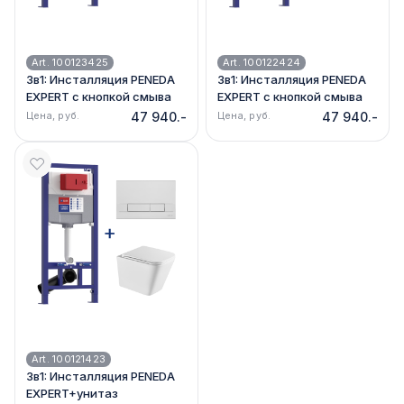
Art. 100123425
Art. 100122424
3в1: Инсталляция PENEDA
3в1: Инсталляция PENEDA
EXPERT с кнопкой смыва
EXPERT с кнопкой смыва
хром мат. + унитаз FLOREX
чёрный мат. + унитаз
Цена, руб.
47 940.-
Цена, руб.
47 940.-
9614001
FLOREX 9614001
Art. 100121423
3в1: Инсталляция PENEDA
EXPERT+унитаз