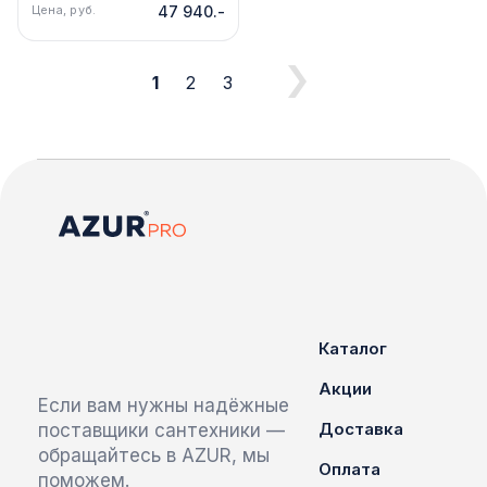
FLOREX+кнопка смыва
Цена, руб.
47 940.-
хром глянец
1
2
3
Каталог
Акции
Если вам нужны надёжные
Доставка
поставщики сантехники —
обращайтесь в AZUR, мы
Оплата
поможем.