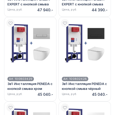
EXPERT с кнопкой смыва
EXPERT с кнопкой смыва
хром глянец + унитаз
белый глянец + унитаз
Цена, руб.
47 940.-
Цена, руб.
44 390.-
GLAZER 9614003
GLAZER 9614003
Art. 100803429
Art. 100802428
3в1: Инсталляция PENEDA с
3в1: Инсталляция PENEDA с
кнопкой смыва хром
кнопкой смыва чёрный
матовый + унитаз GLAZER
мат. + унитаз GLAZER
Цена, руб.
45 040.-
Цена, руб.
45 040.-
9614003
9614003