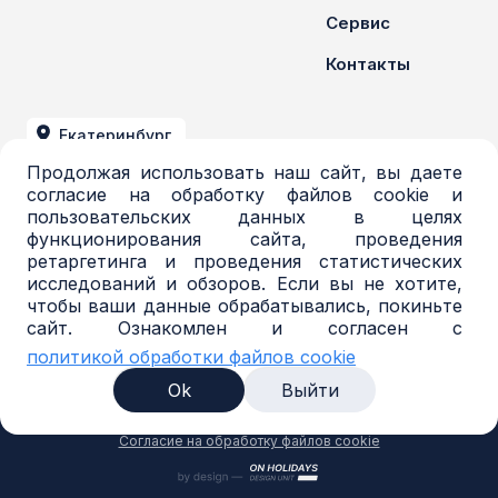
Сервис
Контакты
Екатеринбург
Продолжая использовать наш сайт, вы даете
+7 (343) 379-03-71
согласие на обработку файлов cookie и
пользовательских данных в целях
azur@azur-opt.ru
функционирования сайта, проведения
ретаргетинга и проведения статистических
исследований и обзоров. Если вы не хотите,
чтобы ваши данные обрабатывались, покиньте
© 2016-2026, Торговая система AZUR. Все
сайт. Ознакомлен и согласен с
права защищены.
политикой обработки файлов cookie
Политика в отношении обработки
персональных данных
Ok
Выйти
Согласие на обработку персональных данных
Политика обработки файлов cookie
Согласие на обработку файлов cookie