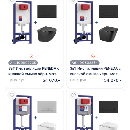
Art. 100802235
Art. 100802234
3в1: Инсталляция PENEDA с
3в1: Инсталляция PENEDA с
кнопкой смыва чёрн. мат.
кнопкой смыва чёрн. мат.
+ унитаз GLAZER 9612004
+ унитаз FLOREX 9612002
Цена, руб.
54 070.-
Цена, руб.
54 070.-