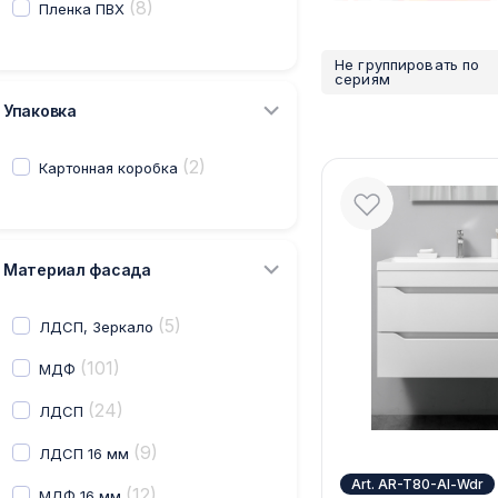
(8)
Пленка ПВХ
Не группировать по
сериям
Упаковка
(2)
Картонная коробка
Материал фасада
(5)
ЛДСП, Зеркало
(101)
МДФ
(24)
ЛДСП
(9)
ЛДСП 16 мм
Art. AR-T80-Al-Wdr
(12)
МДФ 16 мм