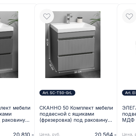
Art. SC-T50-GrL
Art. 
лект мебели
СКАННО 50 Комплект мебели
ЭЛЕГ
иками
подвесной c ящиками
подве
д раковину
(фрезеровка) под раковину
МДФ (
35, цвет
Слим 50/Альтаис 35, цвет
Белый
rGr
Серый матовый SC-T50-GrL
20 810.-
20 564.-
Цена, руб.
Цена, 