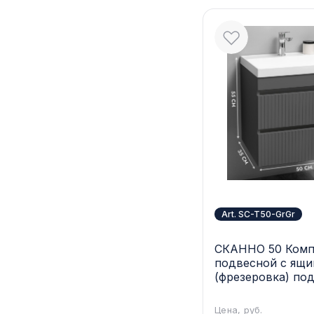
Art. SC-T50-GrGr
СКАННО 50 Комп
подвесной c ящ
(фрезеровка) по
Слим 50/Альтаис 
Графит SC-T50-G
Цена, руб.