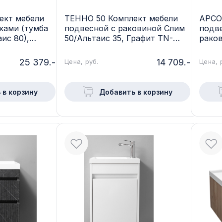
ект мебели
ТЕННО 50 Комплект мебели
АРСО
ками (тумба
подвесной с раковиной Слим
подв
ис 80),
50/Альтаис 35, Графит TN-
рако
-Wdr
T50FrGrGr
мрам
25 379.-
14 709.-
Цена, руб.
Цена, 
 в корзину
Добавить в корзину