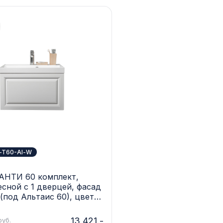
El-T60-Al-W
АНТИ 60 комплект,
сной с 1 дверцей, фасад
под Альтаис 60), цвет
 El-T60-Al-W
13 421.-
руб.