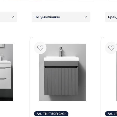
По умолчанию
Брен
Art. TN-T50FrGrGr
Art. 