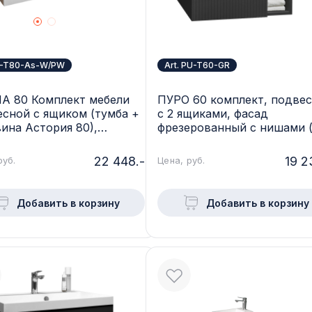
BI-T80-As-W/PW
Art. PU-T60-GR
А 80 Комплект мебели
ПУРО 60 комплект, подве
сной c ящиком (тумба +
с 2 ящиками, фасад
ина Астория 80),
фрезерованный с нишами 
й+крафт BI-T80-As-W/PW
Астория, цвет Графит PU-
GR
22 448.-
19 2
руб.
Цена, руб.
Добавить в корзину
Добавить в корзину