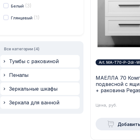
(3)
Белый
(1)
Глянцевый
Все категории (
4
)
Тумбы с раковиной
Art. MA-T70-P-2dr-W
Пеналы
МАЕЛЛА 70 Комп
подвесной c ящи
Зеркальные шкафы
+ раковина Pegas
матовый MA-T70-
Зеркала для ванной
Цена, руб.
Добавить