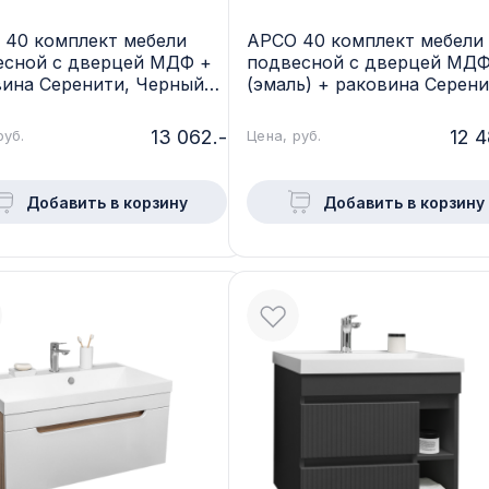
 40 комплект мебели
АРСО 40 комплект мебели
есной с дверцей МДФ +
подвесной с дверцей МД
вина Серенити, Черный
(эмаль) + раковина Серени
ор LR-2-T40BlMr-S
Белый LR-2-T40WE-S
13 062.-
12 4
руб.
Цена, руб.
Добавить в корзину
Добавить в корзину