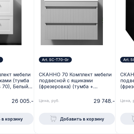
Art. SC-T70-Gr
Art. 
лект мебели
СКАННО 70 Комплект мебели
СКАН
ками (тумба
подвесной c ящиками
подв
 70), Белый
(фрезеровка) (тумба +
(фрез
P-2dr-W
раковина Астория 70), Серый
раков
SC-T7
26 005.-
29 748.-
Цена, руб.
Цена, 
 в корзину
Добавить в корзину