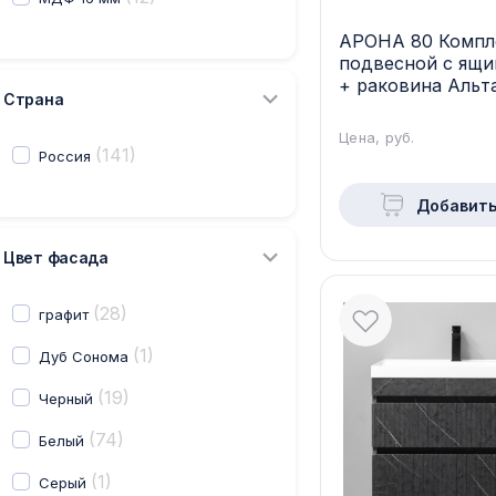
АРОНА 80 Компл
подвесной c ящи
+ раковина Альта
Страна
Белый AR-T80-Al
Цена, руб.
(141)
Россия
Добавить
Цвет фасада
(28)
графит
(1)
Дуб Сонома
(19)
Черный
(74)
Белый
(1)
Серый