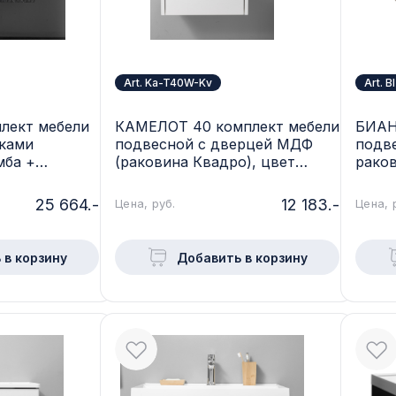
Art. Ka-T40W-Kv
Art. 
лект мебели
КАМЕЛОТ 40 комплект мебели
БИАН
иками
подвесной с дверцей МДФ
подве
мба +
(раковина Квадро), цвет
раков
я 70), Черный
белый Ka-T40W-Kv
Белы
lMr
25 664.-
12 183.-
Цена, руб.
Цена, 
 в корзину
Добавить в корзину