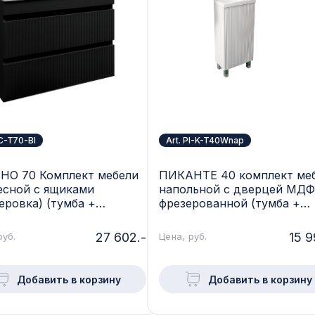
SC-T70-Bl
Art. PI-K-T40Wnap
НО 70 Комплект мебели
ПИКАНТЕ 40 комплект ме
есной c ящиками
напольной с дверцей МДФ
еровка) (тумба +
фрезерованной (тумба +
ина Астория 70), Черный
раковина Квадро 40), цве
0-Bl
белый PI-K-T40Wnap
27 602.-
15 9
руб.
Цена, руб.
Добавить в корзину
Добавить в корзину