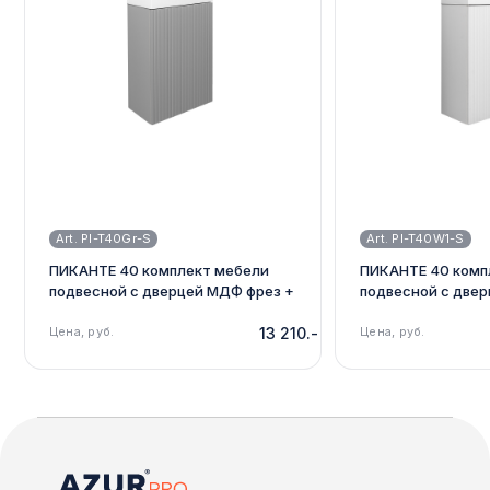
Art. PI-T40Gr-S
Art. PI-T40W1-S
ПИКАНТЕ 40 комплект мебели
ПИКАНТЕ 40 комп
подвесной с дверцей МДФ фрез +
подвесной с две
раковина Серенити, цвет Серый
раковина Серенит
PI-T40Gr-S
Цена, руб.
13 210.-
T40W1-S
Цена, руб.