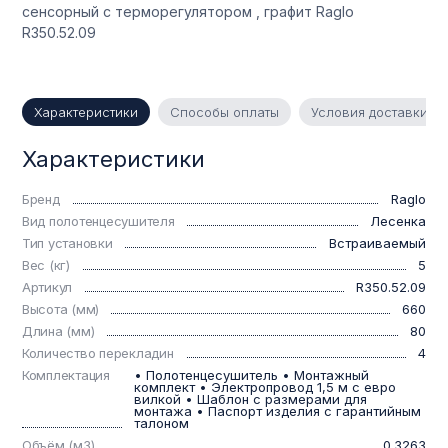
сенсорный с терморегулятором , графит Raglo
R350.52.09
Характеристики
Способы оплаты
Условия доставки
Характеристики
Бренд
Raglo
Вид полотенцесушителя
Лесенка
Тип установки
Встраиваемый
Вес (кг)
5
Артикул
R350.52.09
Высота (мм)
660
Длина (мм)
80
Количество перекладин
4
Комплектация
• Полотенцесушитель • Монтажный
комплект • Электропровод 1,5 м с евро
вилкой • Шаблон с размерами для
монтажа • Паспорт изделия с гарантийным
талоном
Объём (м3)
0.3263