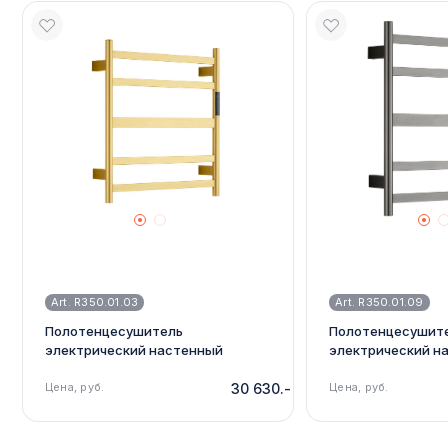
Art. R350.01.03
Art. R350.01.09
Полотенцесушитель
Полотенцесушит
электрический настенный
электрический н
сенсорный с терморегулятором,
сенсорный с тер
сатин золотой Raglo R350.01.03
Цена, руб.
30 630.-
графит Raglo R350
Цена, руб.