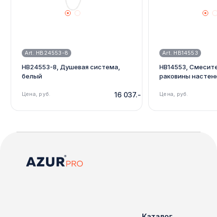
Art. HB24553-8
Art. HB14553
HB24553-8, Душевая система,
HB14553, Смесит
белый
раковины настен
Цена, руб.
16 037.-
Цена, руб.
Каталог