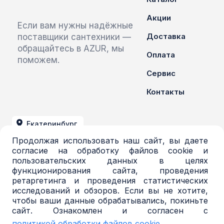
Акции
Если вам нужны надёжные
Доставка
поставщики сантехники —
обращайтесь в AZUR, мы
Оплата
поможем.
Сервис
Контакты
Екатеринбург
Продолжая использовать наш сайт, вы даете
+7 (343) 379-03-71
согласие на обработку файлов cookie и
пользовательских данных в целях
azur@azur-opt.ru
функционирования сайта, проведения
ретаргетинга и проведения статистических
исследований и обзоров. Если вы не хотите,
чтобы ваши данные обрабатывались, покиньте
© 2016-2026, Торговая система AZUR. Все
сайт. Ознакомлен и согласен с
права защищены.
политикой обработки файлов cookie