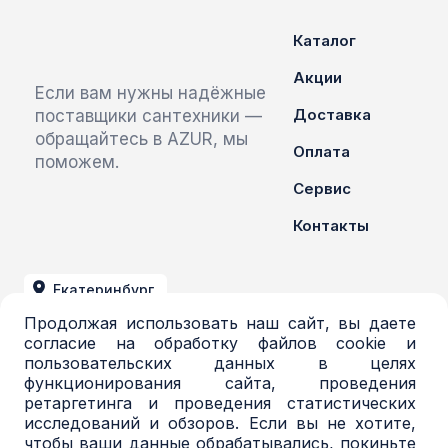
Каталог
Акции
Если вам нужны надёжные
Доставка
поставщики сантехники —
обращайтесь в AZUR, мы
Оплата
поможем.
Сервис
Контакты
Екатеринбург
Продолжая использовать наш сайт, вы даете
+7 (343) 379-03-71
согласие на обработку файлов cookie и
пользовательских данных в целях
azur@azur-opt.ru
функционирования сайта, проведения
ретаргетинга и проведения статистических
исследований и обзоров. Если вы не хотите,
чтобы ваши данные обрабатывались, покиньте