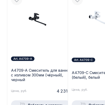
Art. A4709-A
Art. A4709-C
A4709-A Смеситель для ванны
A4709-C Смесите
с изливом 300мм (чёрный),
(белый), белый
черный
Цена, руб.
4 231.-
Цена, руб.