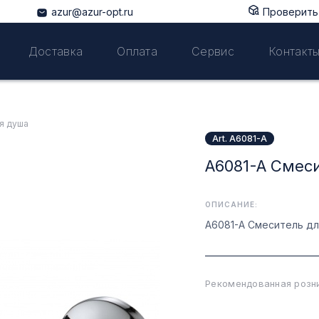
azur@azur-opt.ru
Проверить 
Доставка
Оплата
Сервис
Контакт
я душа
Art. A6081-A
A6081-A Смес
ОПИСАНИЕ:
A6081-A Смеситель дл
Рекомендованная розни