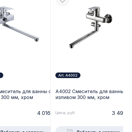
1
Art. A4002
меситель для ванны с
A4002 Смеситель для ванны с
 300 мм, хром
изливом 300 мм, хром
4 016.-
3 495.-
Цена, руб.