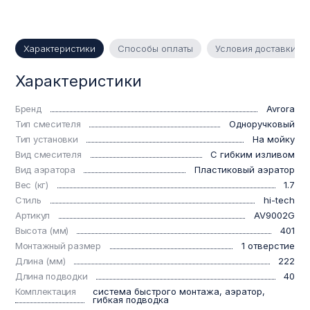
Характеристики
Способы оплаты
Условия доставки
Характеристики
Бренд
Avrora
Тип смесителя
Одноручковый
Тип установки
На мойку
Вид смесителя
С гибким изливом
Вид аэратора
Пластиковый аэратор
Вес (кг)
1.7
Стиль
hi-tech
Артикул
AV9002G
Высота (мм)
401
Монтажный размер
1 отверстие
Длина (мм)
222
Длина подводки
40
Комплектация
система быстрого монтажа, аэратор,
гибкая подводка