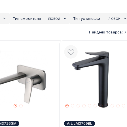
Тип смесителя
Тип установки
ЛЮБОЙ
ЛЮБОЙ
Найдено товаров:
7
 LM3726GM
Art. LM3709BL