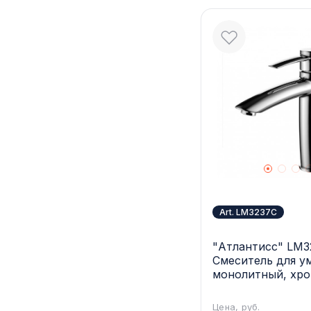
Art. LM3237C
"Атлантисс" LM3
Смеситель для у
монолитный, хр
Цена, руб.