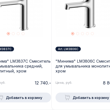
LM3837C
Art. LM3806C
има" LM3837C Смеситель
"Минима" LM3806C Смеси
мывальника средний,
для умывальника монолит
литный, хром
хром
12 740.-
8 8
руб.
Цена, руб.
Добавить в корзину
Добавить в корзину