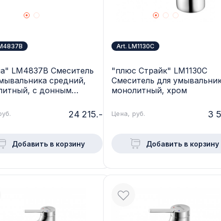
LM4837B
Art. LM1130C
ла" LM4837B Смеситель
"плюс Страйк" LM1130C
мывальника средний,
Смеситель для умывальник
литный, с донным
монолитный, хром
ном клик-клак, бронза
24 215.-
3 5
руб.
Цена, руб.
Добавить в корзину
Добавить в корзину