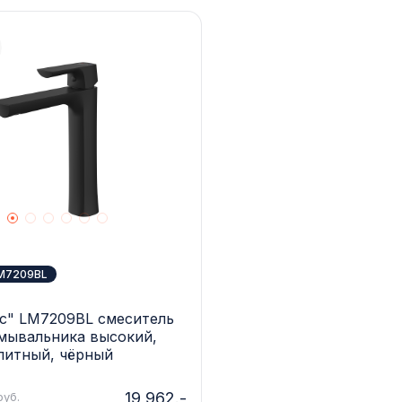
LM7209BL
ус" LM7209BL смеситель
умывальника высокий,
литный, чёрный
19 962.-
руб.