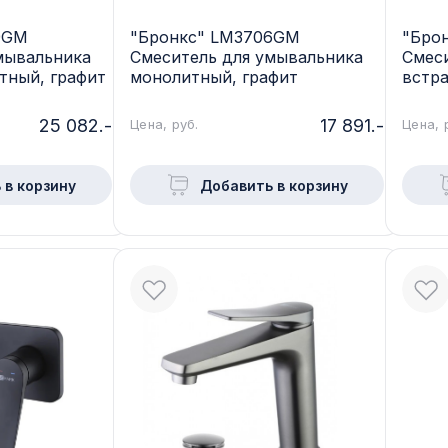
9GM
"Бронкс" LM3706GM
"Бро
мывальника
Смеситель для умывальника
Смес
тный, графит
монолитный, графит
встр
25 082.-
17 891.-
Цена, руб.
Цена, 
 в корзину
Добавить в корзину