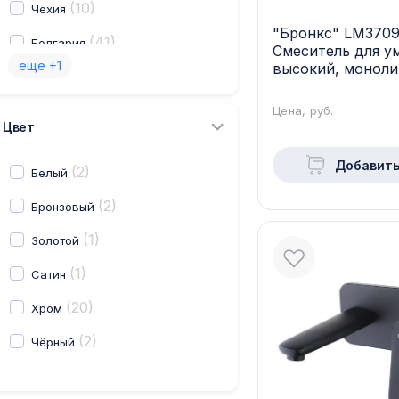
(10)
Чехия
"Бронкс" LM370
(41)
Болгария
Смеситель для у
еще +1
высокий, моноли
(2)
Япония
Цена, руб.
Цвет
Добавить
(2)
Белый
(2)
Бронзовый
(1)
Золотой
(1)
Сатин
(20)
Хром
(2)
Чёрный