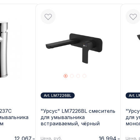
Art. LM7226BL
Art. 
237C
"Урсус" LM7226BL смеситель
"Урс
мывальника
для умывальника
для 
ом
встраиваемый, чёрный
моно
12 067.-
16 994.-
Цена, руб.
Цена, 