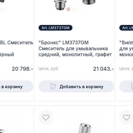
Art. LM3737GM
Art. 
BL Смеситель
"Бронкс" LM3737GM
"Вил
Смеситель для умывальника
для у
ёрный
средний, монолитный, графит
моно
клапа
20 798.-
21 043.-
Цена, руб.
Цена, 
 в корзину
Добавить в корзину