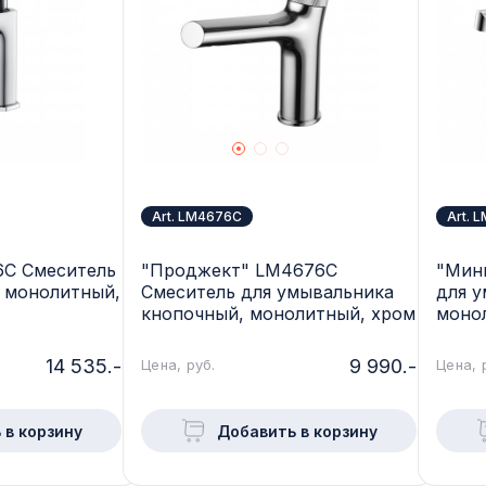
Art. LM4676C
Art. 
6C Смеситель
"Проджект" LM4676C
"Мин
 монолитный,
Смеситель для умывальника
для у
кнопочный, монолитный, хром
моно
14 535.-
9 990.-
Цена, руб.
Цена, 
 в корзину
Добавить в корзину