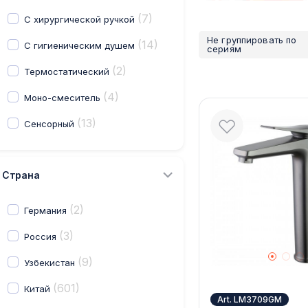
(7)
С хирургической ручкой
Не группировать по
(14)
С гигиеническим душем
сериям
(2)
Термостатический
(4)
Моно-смеситель
(13)
Сенсорный
Страна
(2)
Германия
(3)
Россия
(9)
Узбекистан
(601)
Китай
Art. LM3709GM