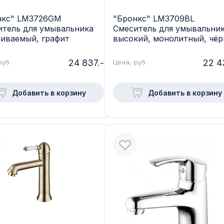
нкс" LM3726GM
"Бронкс" LM3709BL
итель для умывальника
Смеситель для умывальни
аиваемый, графит
высокий, монолитный, чё
24 837.-
22 4
руб.
Цена, руб.
Добавить в корзину
Добавить в корзину