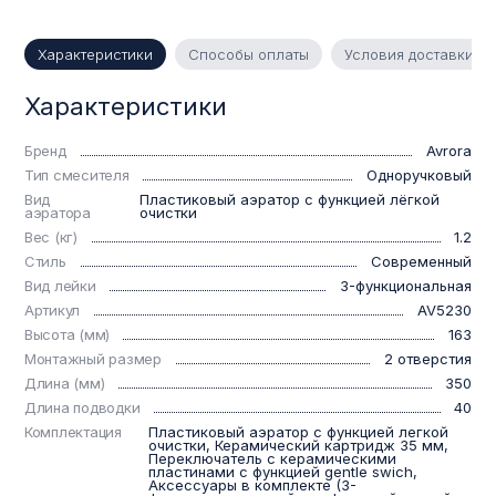
Характеристики
Способы оплаты
Условия доставки
Характеристики
Бренд
Avrora
Тип смесителя
Одноручковый
Вид
Пластиковый аэратор с функцией лёгкой
аэратора
очистки
Вес (кг)
1.2
Стиль
Современный
Вид лейки
3-функциональная
Артикул
AV5230
Высота (мм)
163
Монтажный размер
2 отверстия
Длина (мм)
350
Длина подводки
40
Комплектация
Пластиковый аэратор с функцией легкой
очистки, Керамический картридж 35 мм,
Переключатель с керамическими
пластинами с функцией gentle swich,
Аксессуары в комплекте (3-