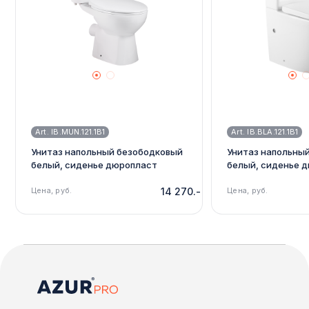
Art. IB.MUN.121.1B1
Art. IB.BLA.121.1B1
Унитаз напольный безободковый
Унитаз напольны
белый, сиденье дюропласт
белый, сиденье 
микролифт, soft close IBERICA
микролифт, soft c
BLANCA, MUNIA, IB.MUN.121.1B1
Цена, руб.
14 270.-
BLANCA, BILBAO ALT
Цена, руб.