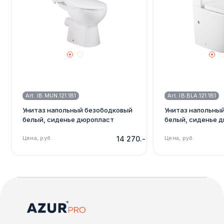
Art. IB.MUN.121.1B1
Art. IB.BLA.121.1B1
Унитаз напольный безободковый
Унитаз напольны
белый, сиденье дюропласт
белый, сиденье 
микролифт, soft close IBERICA
микролифт, soft c
BLANCA, MUNIA, IB.MUN.121.1B1
Цена, руб.
14 270.-
BLANCA, BILBAO ALT
Цена, руб.