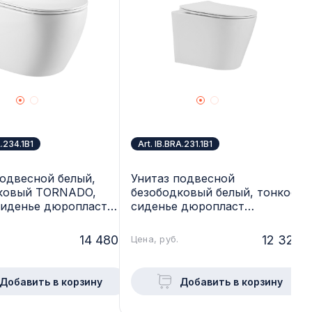
A.234.1B1
Art. IB.BRA.231.1B1
подвесной белый,
Унитаз подвесной
ковый TORNADO,
безободковый белый, тонкое
сиденье дюропласт
сиденье дюропласт
т, soft close IBERICA
микролифт soft close IBERICA
 BILBAO ALTO,
BLANCA, BURGOS ALTO,
14 480.-
12 321.-
Цена, руб.
34.1B1
IB.BRA.231.1B1
Добавить в корзину
Добавить в корзину