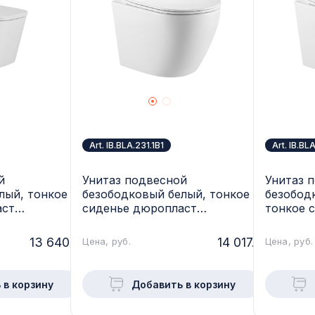
Art. IB.BLA.231.1B1
Art. IB.BL
й
Унитаз подвесной
Унитаз 
лый, тонкое
безободковый белый, тонкое
безобод
аст
сиденье дюропласт
тонкое 
lose IBERICA
микролифт soft close IBERICA
микролиф
 ALTO,
BLANCA, BILBAO ALTO,
BLANCA,
13 640.-
14 017.-
Цена, руб.
Цена, руб.
IB.BLA.231.1B1
IB.BLA.2
 в корзину
Добавить в корзину