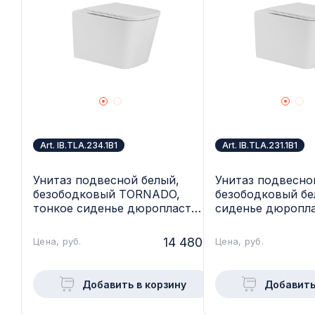
Art. IB.TLA.234.1B1
Art. IB.TLA.231.1B1
Унитаз подвесной белый,
Унитаз подвесно
безободковый TORNADO,
безободковый бе
тонкое сиденье дюропласт
сиденье дюропл
микролифт, soft close IBERICA
микролифт soft c
BLANCA, TOLEDO ALTO,
BLANCA, TOLEDO
14 480.-
Цена, руб.
Цена, руб.
IB.TLA.234.1B1
IB.TLA.231.1B1
Добавить в корзину
Добавить