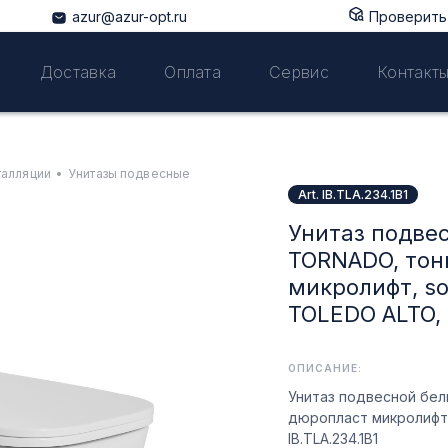
azur@azur-opt.ru
Проверить 
Доставка
Оплата
Сервис
Контакт
талляции
•
Унитазы подвесные
Art. IB.TLA.234.1B1
Унитаз подве
TORNADO, тон
микролифт, so
TOLEDO ALTO, 
ОПИСАНИЕ:
Унитаз подвесной бе
дюропласт микролифт, 
IB.TLA.234.1B1