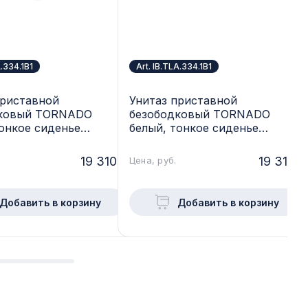
A.334.1B1
Art. IB.TLA.334.1B1
приставной
Унитаз приставной
дковый TORNADO
безободковый TORNADO
тонкое сиденье
белый, тонкое сиденье
т soft close IBERICA
дюропласт soft close IBERICA
 BILBAO ALTO,
BLANCA, TOLEDO ALTO,
19 310.-
19 310.-
Цена, руб.
34.1B1
IB.TLA.334.1B1
Добавить в корзину
Добавить в корзину