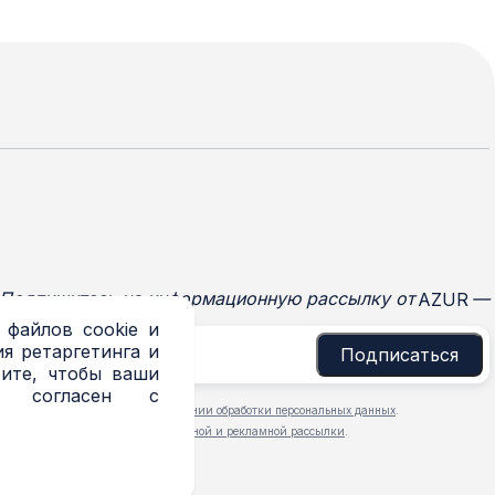
Подпишитесь на информационную рассылку от
—
AZUR
 файлов cookie и
я ретаргетинга и
Подписаться
тите, чтобы ваши
и согласен с
 ознакомлен с
Политикой в отношении обработки персональных данных
.
 даю
согласие на получение новостной и рекламной рассылки
.