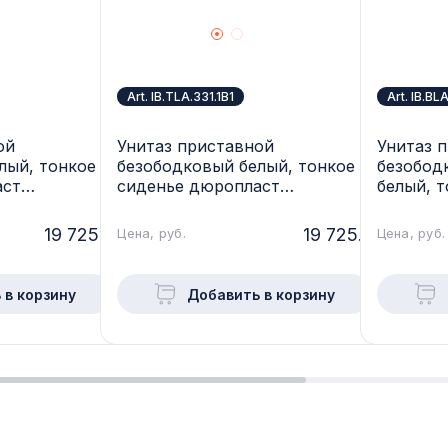
Art. IB.TLA.331.1B1
Art. IB.BL
ой
Унитаз приставной
Унитаз 
лый, тонкое
безободковый белый, тонкое
безобо
аст
сиденье дюропласт
белый, 
lose IBERICA
микролифт soft close IBERICA
дюроплас
ALTO,
BLANCA, TOLEDO ALTO,
BLANCA,
19 725.-
19 725.-
Цена, руб.
Цена, руб.
IB.TLA.331.1B1
IB.BLA.3
 в корзину
Добавить в корзину