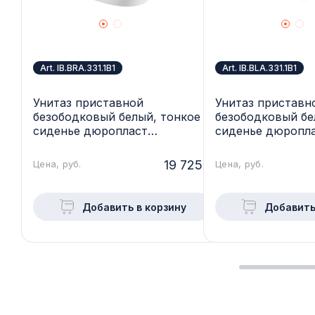
Art. IB.BRA.331.1B1
Art. IB.BLA.331.1B1
Унитаз приставной
Унитаз приставн
безободковый белый, тонкое
безободковый бе
сиденье дюропласт
сиденье дюропл
микролифт soft close IBERICA
микролифт soft c
BLANCA, BURGOS ALTO,
BLANCA, BILBAO 
19 725.-
Цена, руб.
Цена, руб.
IB.BRA.331.1B1
IB.BLA.331.1B1
Добавить в корзину
Добавить