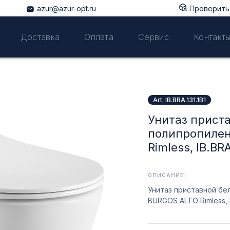
azur@azur-opt.ru
Проверить 
Доставка
Оплата
Сервис
Контакт
Art. IB.BRA.131.1B1
Унитаз прист
полипропилен
Rimless, IB.BRA
ОПИСАНИЕ:
Унитаз приставной бе
BURGOS ALTO Rimless, IB