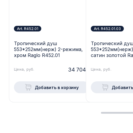
Art. R452.01
Art. R452.01.03
Тропический душ
Тропический ду
553*252мм(нерж) 2-режима,
553*252мм(нерж)
хром Raglo R452.01
сатин золотой Ra
R452.01.03
34 704.-
Цена, руб.
Цена, руб.
Добавить в корзину
Добавить