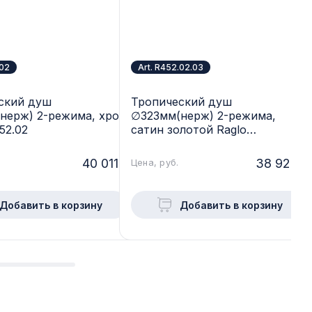
.02
Art. R452.02.03
ский душ
Тропический душ
нерж) 2-режима, хром
∅323мм(нерж) 2-режима,
52.02
сатин золотой Raglo
R452.02.03
40 011.-
38 923.-
Цена, руб.
Добавить в корзину
Добавить в корзину