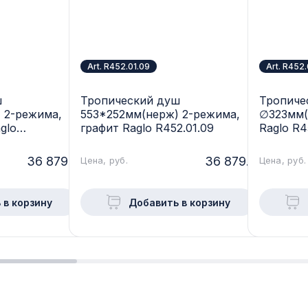
Art. R452.01.09
Art. R452
ш
Тропический душ
Тропиче
 2-режима,
553*252мм(нерж) 2-режима,
∅323мм(
glo
графит Raglo R452.01.09
Raglo R4
36 879.-
36 879.-
Цена, руб.
Цена, руб.
 в корзину
Добавить в корзину