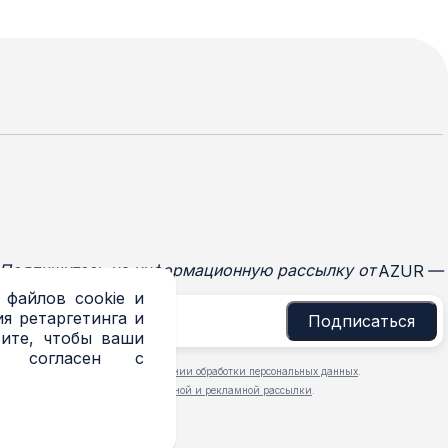
Подпишитесь на информационную рассылку от
—
AZUR
 файлов cookie и
я ретаргетинга и
Подписаться
тите, чтобы ваши
и согласен с
 ознакомлен с
Политикой в отношении обработки персональных данных
.
 даю
согласие на получение новостной и рекламной рассылки
.