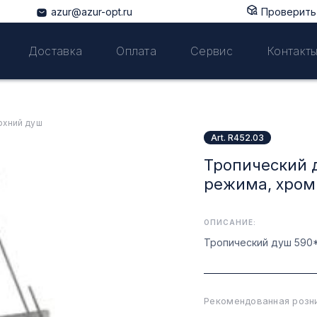
azur@azur-opt.ru
Проверить 
Доставка
Оплата
Сервис
Контакт
рхний душ
Art. R452.03
Тропический 
режима, хром 
ОПИСАНИЕ:
Тропический душ 590*
Рекомендованная розни