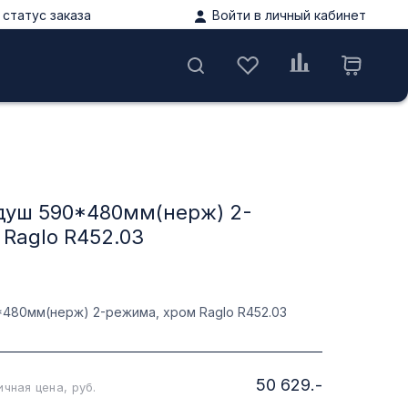
статус заказа
Войти в личный кабинет
ы
душ 590*480мм(нерж) 2-
Raglo R452.03
480мм(нерж) 2-режима, хром Raglo R452.03
50 629.-
чная цена, руб.