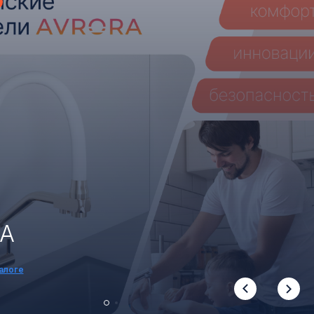
A
алоге