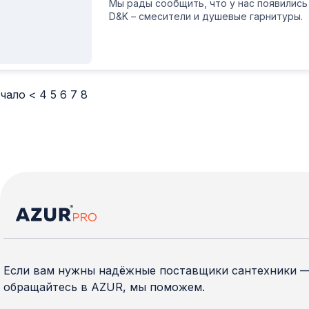
Мы рады сообщить, что у нас появились
D&K – смесители и душевые гарнитуры.
чало
<
4
5
6
7
8
Если вам нужны надёжные поставщики сантехники 
обращайтесь в AZUR, мы поможем.