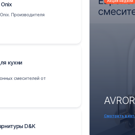
Акция недели
Onix
Onix. Производителя
ля кухни
онных смесителей от
AVROR
Смотреть в кат
гарнитуры D&K