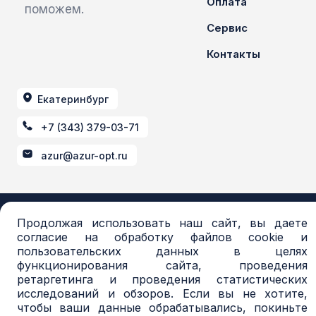
Оплата
поможем.
Сервис
Контакты
Екатеринбург
+7 (343) 379-03-71
azur@azur-opt.ru
© 2016-2026, Торговая система AZUR. Все
Продолжая использовать наш сайт, вы даете
права защищены.
согласие на обработку файлов cookie и
Политика в отношении обработки
пользовательских данных в целях
персональных данных
функционирования сайта, проведения
Согласие на обработку персональных данных
ретаргетинга и проведения статистических
Политика обработки файлов cookie
исследований и обзоров. Если вы не хотите,
Согласие на обработку файлов cookie
чтобы ваши данные обрабатывались, покиньте