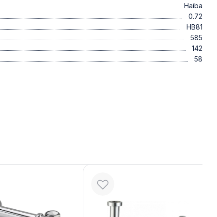
Haiba
0.72
HB81
585
142
58