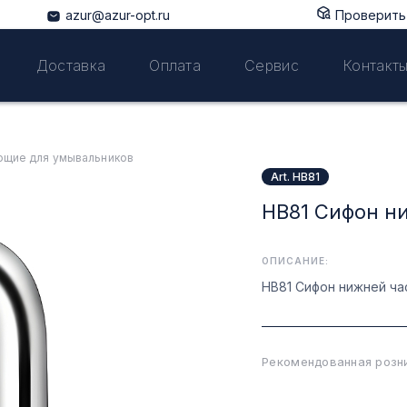
azur@azur-opt.ru
Проверить 
Доставка
Оплата
Сервис
Контакт
щие для умывальников
Art. HB81
HB81 Сифон н
ОПИСАНИЕ:
HB81 Сифон нижней ча
Рекомендованная розни