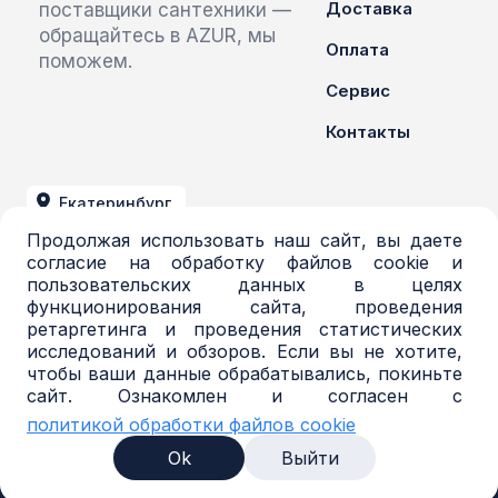
Доставка
поставщики сантехники —
обращайтесь в AZUR, мы
Оплата
поможем.
Сервис
Контакты
Екатеринбург
Продолжая использовать наш сайт, вы даете
+7 (343) 379-03-71
согласие на обработку файлов cookie и
пользовательских данных в целях
azur@azur-opt.ru
функционирования сайта, проведения
ретаргетинга и проведения статистических
исследований и обзоров. Если вы не хотите,
чтобы ваши данные обрабатывались, покиньте
© 2016-2026, Торговая система AZUR. Все
сайт. Ознакомлен и согласен с
права защищены.
политикой обработки файлов cookie
Политика в отношении обработки
персональных данных
Ok
Выйти
Согласие на обработку персональных данных
Политика обработки файлов cookie