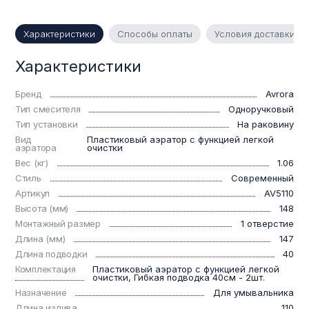
Характеристики
Способы оплаты
Условия доставки
Характеристики
Бренд
Avrora
Тип смесителя
Одноручковый
Тип установки
На раковину
Вид
Пластиковый аэратор с функцией легкой
аэратора
очистки
Вес (кг)
1.06
Стиль
Современный
Артикул
AV5110
Высота (мм)
148
Монтажный размер
1 отверстие
Длина (мм)
147
Длина подводки
40
Комплектация
Пластиковый аэратор с функцией легкой
очистки, Гибкая подводка 40см - 2шт.
Назначение
Для умывальника
Длина излива
110