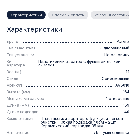
Характеристики
Способы оплаты
Условия доставки
Характеристики
Бренд
Avrora
Тип смесителя
Одноручковый
Тип установки
На раковину
Вид
Пластиковый аэратор с функцией легкой
аэратора
очистки
Вес (кг)
1.1
Стиль
Современный
Артикул
AV5010
Высота (мм)
164
Монтажный размер
1 отверстие
Длина (мм)
159
Длина подводки
40
Комплектация
Пластиковый аэратор с функцией легкой
очистки, Гибкая подводка 40см - 2шт.,
Керамический картридж 35 мм
Назначение
Для умывальника