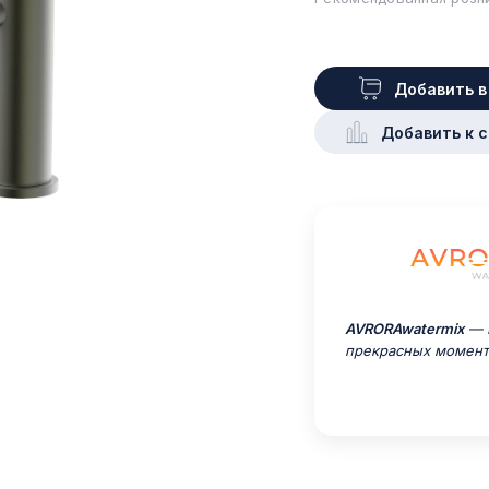
Добавить в
Добавить к 
AVRORAwatermix
— М
прекрасных момент