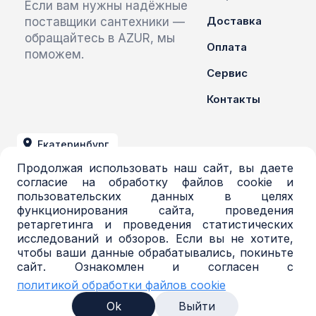
Если вам нужны надёжные
Доставка
поставщики сантехники —
обращайтесь в AZUR, мы
Оплата
поможем.
Сервис
Контакты
Екатеринбург
Продолжая использовать наш сайт, вы даете
+7 (343) 379-03-71
согласие на обработку файлов cookie и
пользовательских данных в целях
azur@azur-opt.ru
функционирования сайта, проведения
ретаргетинга и проведения статистических
исследований и обзоров. Если вы не хотите,
чтобы ваши данные обрабатывались, покиньте
© 2016-2026, Торговая система AZUR. Все
сайт. Ознакомлен и согласен с
права защищены.
политикой обработки файлов cookie
Политика в отношении обработки
персональных данных
Ok
Выйти
Согласие на обработку персональных данных